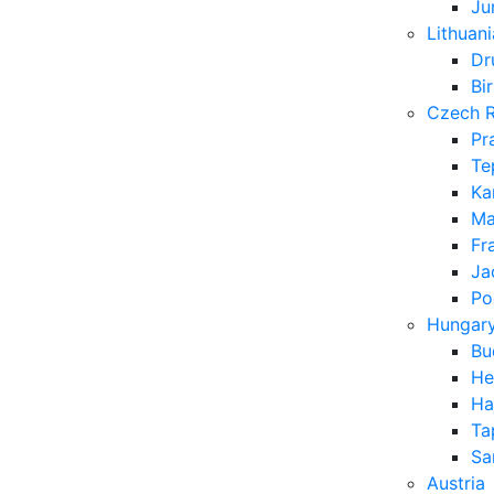
Ju
Lithuani
Dr
Bi
Czech R
Pr
Te
Ka
Ma
Fr
Ja
Po
Hungar
Bu
He
Ha
Ta
Sa
Austria