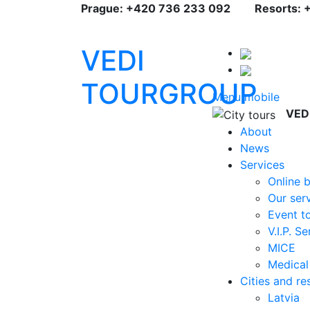
Prague: +420 736 233 092
Resorts: 
VEDI
TOURGROUP
Menu mobile
VED
About
News
Services
Online 
Our ser
Event t
V.I.P. S
MICE
Medical
Cities and re
Latvia