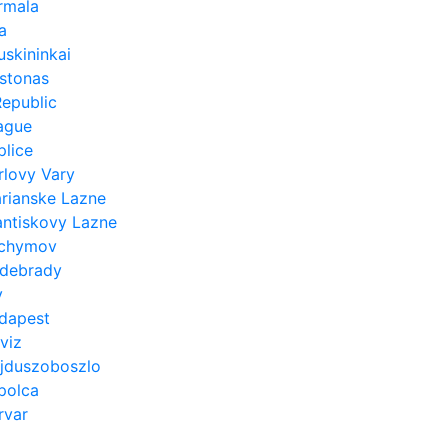
rmala
a
uskininkai
rstonas
epublic
ague
plice
rlovy Vary
rianske Lazne
antiskovy Lazne
chymov
debrady
y
dapest
viz
jduszoboszlo
polca
rvar