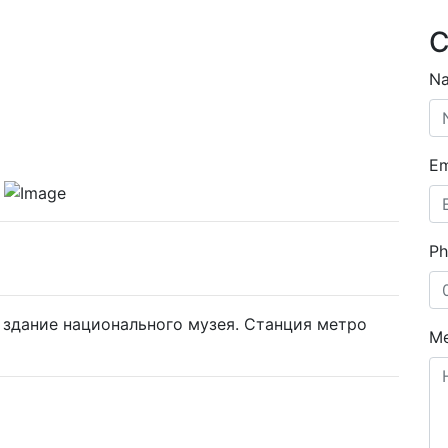
C
N
Em
Ph
в здание национального музея. Станция метро
M