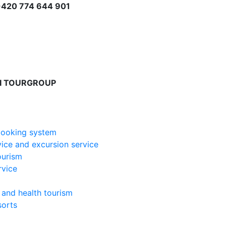
+420 774 644 901
I TOURGROUP
booking system
vice and excursion service
ourism
ervice
 and health tourism
sorts