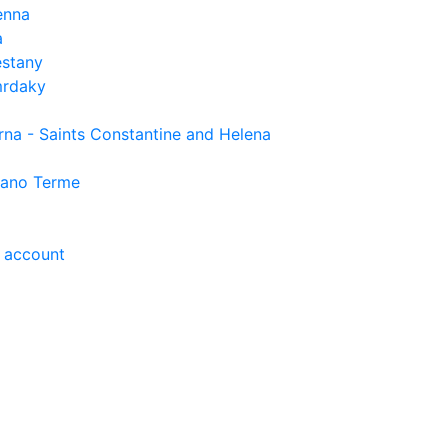
enna
a
estany
rdaky
rna - Saints Constantine and Helena
ano Terme
 account