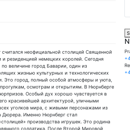
S
N
Pr
 считался неофициальной столицей Священной
+4
 и резиденцией немецких королей. Сегодня
Re
 по величине город Баварии, один из
+4
рлящих жизнью культурных и технологических
. Это город, полный особой атмосферы и уюта,
прогулкам, осмотрам и открытиям. В Нюрнберге
сюрпризов. Особый дух хорошо чувствуется в
 его красивейшей архитектурой, уличными
всех уголков мира, с живыми персонажами из
а Дюрера. Именно Нюрнберг стал
«столицей» производства игрушек. Это родина
овянного солдатика. После Второй Мировой