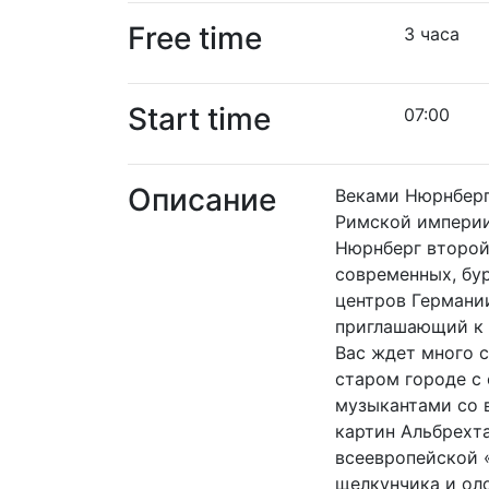
Free time
3 часа
Start time
07:00
Описание
Веками Нюрнберг
Римской империи
Нюрнберг второй
современных, бу
центров Германии
приглашающий к 
Вас ждет много 
старом городе с
музыкантами со 
картин Альбрехт
всеевропейской 
щелкунчика и ол