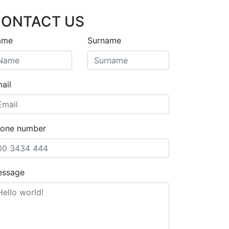
ONTACT US
ame
Surname
ail
one number
essage