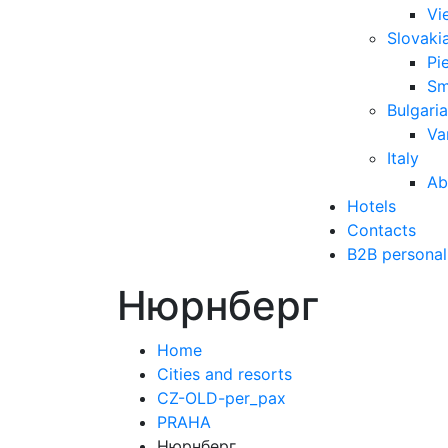
Vi
Slovaki
Pi
Sm
Bulgaria
Va
Italy
Ab
Hotels
Contacts
B2B personal
Нюрнберг
Home
Cities and resorts
CZ-OLD-per_pax
PRAHA
Нюрнберг