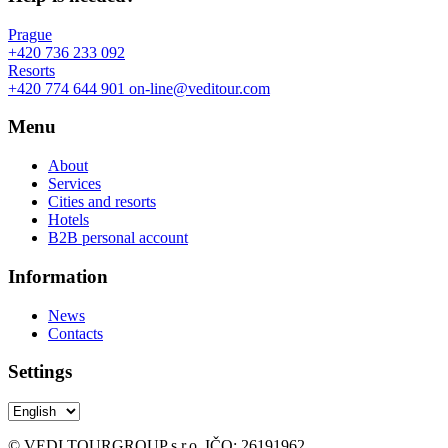
Prague
+420 736 233 092
Resorts
+420 774 644 901
on-line@veditour.com
Menu
About
Services
Cities and resorts
Hotels
B2B personal account
Information
News
Contacts
Settings
© VEDI TOURGROUP s.r.o. IČO: 26191962