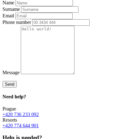
Name
Surname
Email
Phone number
Message
Send
Need
help?
Prague
+420 736 233 092
Resorts
+420 774 644 901
Help is needed?