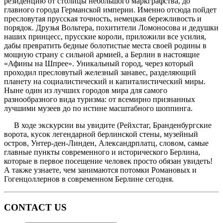
резиденцию от столицы небольшого маркграфства, до
главного города Германской империи. Именно отсюда пойдет
пресловутая прусская точность, немецкая бережливость и
порядок. Друзья Вольтера, похитители Ломоносова и дедушки
наших принцесс, прусские короли, приложили все усилия,
дабы превратить бедные болотистые места своей родины в
мощную страну с сильной армией, а Берлин в настоящие
«Афины на Шпрее». Уникальный город, через который
проходил пресловутый железный занавес, разделяющий
планету на социалистический и капиталистический миры.
Ныне один из лучших городов мира для самого
разнообразного вида туризма: от всемирно признанных
лучшими музеев до по истине масштабного шоппинга.
В ходе экскурсии вы увидите (Рейхстаг, Бранденбургские
ворота, кусок легендарной берлинской стены, музейный
остров, Унтер-ден-Линден, Александрплатц, словом, самые
главные пункты современного и исторического Берлина,
которые в первое посещение человек просто обязан увидеть!
А также узнаете, чем занимаются потомки Романовых и
Гогенцоллернов в современном Берлине сегодня.
CONTACT US