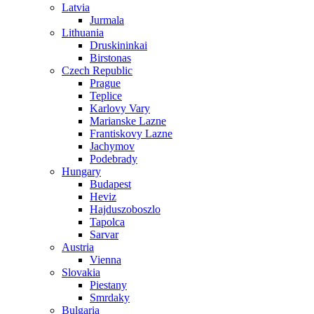
Latvia
Jurmala
Lithuania
Druskininkai
Birstonas
Czech Republic
Prague
Teplice
Karlovy Vary
Marianske Lazne
Frantiskovy Lazne
Jachymov
Podebrady
Hungary
Budapest
Heviz
Hajduszoboszlo
Tapolca
Sarvar
Austria
Vienna
Slovakia
Piestany
Smrdaky
Bulgaria