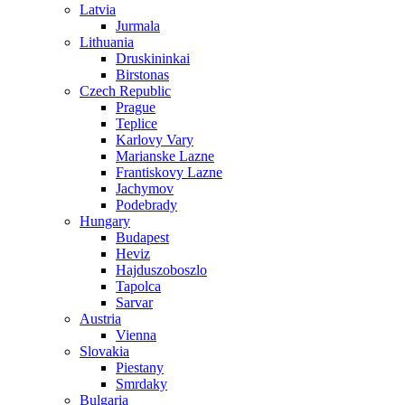
Latvia
Jurmala
Lithuania
Druskininkai
Birstonas
Czech Republic
Prague
Teplice
Karlovy Vary
Marianske Lazne
Frantiskovy Lazne
Jachymov
Podebrady
Hungary
Budapest
Heviz
Hajduszoboszlo
Tapolca
Sarvar
Austria
Vienna
Slovakia
Piestany
Smrdaky
Bulgaria