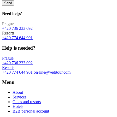
Send
Need
help?
Prague
+420 736 233 092
Resorts
+420 774 644 901
Help is needed?
Prague
+420 736 233 092
Resorts
+420 774 644 901
on-line@veditour.com
Menu
About
Services
Cities and resorts
Hotels
B2B personal account