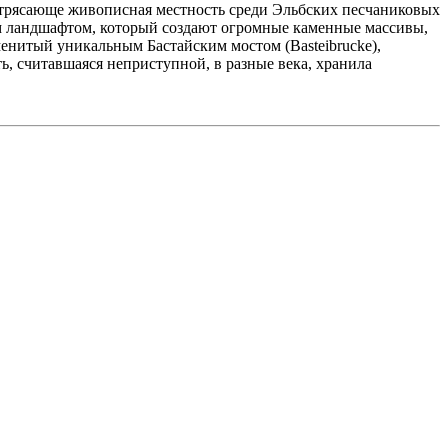
отрясающе живописная местность среди Эльбских песчаниковых
ым ландшафтом, который создают огромные каменные массивы,
менитый уникальным Бастайским мостом (Basteibrucke),
ь, считавшаяся неприступной, в разные века, хранила