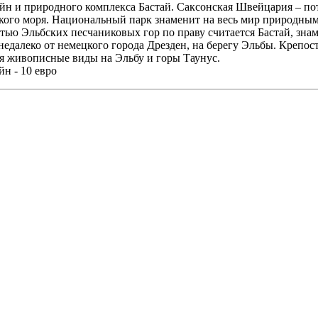
йн и природного комплекса Бастай. Саксонская Швейцария – п
ческого моря. Национальный парк знаменит на весь мир природн
тью Эльбских песчаниковых гор по праву считается Бастай, зна
далеко от немецкого города Дрезден, на берегу Эльбы. Крепост
я живописные виды на Эльбу и горы Таунус.
н - 10 евро