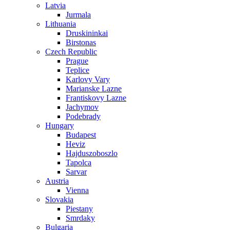
Latvia
Jurmala
Lithuania
Druskininkai
Birstonas
Czech Republic
Prague
Teplice
Karlovy Vary
Marianske Lazne
Frantiskovy Lazne
Jachymov
Podebrady
Hungary
Budapest
Heviz
Hajduszoboszlo
Tapolca
Sarvar
Austria
Vienna
Slovakia
Piestany
Smrdaky
Bulgaria