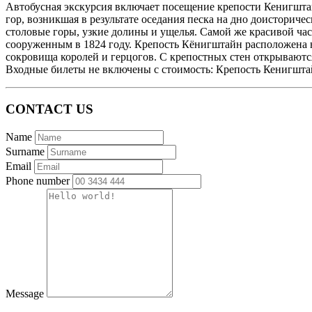
Автобусная экскурсия включает посещение крепости Кенигшта
гор, возникшая в результате оседания песка на дно доистори
столовые горы, узкие долины и ущелья. Самой же красивой час
сооруженным в 1824 году. Крепость Кёнигштайн расположена не
сокровища королей и герцогов. С крепостных стен открываютс
Входные билеты не включены с стоимость: Крепость Кенигштай
CONTACT US
Name
Surname
Email
Phone number
Message