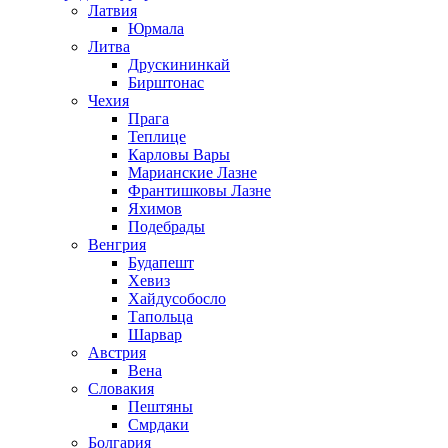
Латвия
Юрмала
Литва
Друскининкай
Бирштонас
Чехия
Прага
Теплице
Карловы Вары
Марианские Лазне
Франтишковы Лазне
Яхимов
Подебрады
Венгрия
Будапешт
Хевиз
Хайдусобосло
Тапольца
Шарвар
Австрия
Вена
Словакия
Пештяны
Смрдаки
Болгария