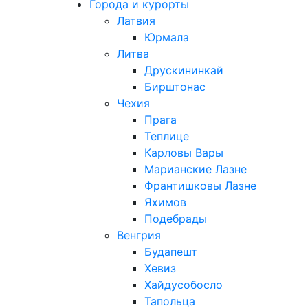
Города и курорты
Латвия
Юрмала
Литва
Друскининкай
Бирштонас
Чехия
Прага
Теплице
Карловы Вары
Марианские Лазне
Франтишковы Лазне
Яхимов
Подебрады
Венгрия
Будапешт
Хевиз
Хайдусобосло
Тапольца