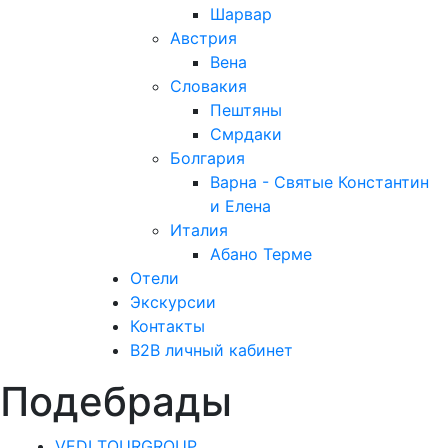
Шарвар
Австрия
Вена
Словакия
Пештяны
Смрдаки
Болгария
Варна - Святые Константин
и Елена
Италия
Абано Терме
Отели
Экскурсии
Контакты
B2B личный кабинет
Подебрады
VEDI TOURGROUP