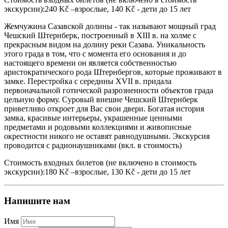
экскурсии):240 Kč –взрослые, 140 Kč - дети до 15 лет
Жемчужина Сазавской долины - так называют мощный град
Чешский Штернберк, построенный в XIII в. на холме с
прекрасным видом на долину реки Сазава. Уникальность
этого града в том, что с момента его основания и до
настоящего времени он является собственностью
аристократического рода Штернбергов, которые проживают в
замке. Перестройка с середины XVII в. придала
первоначальной готической разрозненности объектов града
цельную форму. Суровый внешне Чешский Штернберк
приветливо откроет для Вас свои двери. Богатая история
замка, красивые интерьеры, украшенные ценными
предметами и родовыми коллекциями и живописные
окрестности никого не оставят равнодушными. Экскурсия
проводится с радионаушниками (вкл. в стоимость)
Стоимость входных билетов (не включено в стоимость
экскурсии):180 Kč –взрослые, 130 Kč - дети до 15 лет
Напишите нам
Имя