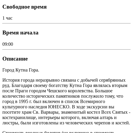
Свободное время
1 час
Время начала
09:00
Описание
Город Кутна Гора.
История города неразрывно связана с добычей серябрянных
руд. Благодаря своему богатству Кутна Гора являлась вторым
после Праги городом Чешского королевства. Большое
количество исторических памятников послужило тому, что
город в 1995 г. был включен в список Всемирного
культурного наследия ЮНЕСКО. В ходе экскурсии вы
посетите храм Св. Варвары, знаменитый костел Всех Святых -
костехранилище, интерьеры которого, включая алтарь и
люстры, были изготовлены из человеческих черепов и костей.
Стоимость входных билетов (не включено в стоимость