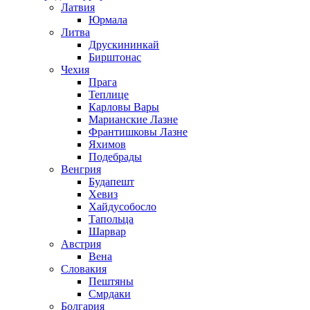
Латвия
Юрмала
Литва
Друскининкай
Бирштонас
Чехия
Прага
Теплице
Карловы Вары
Марианские Лазне
Франтишковы Лазне
Яхимов
Подебрады
Венгрия
Будапешт
Хевиз
Хайдусобосло
Тапольца
Шарвар
Австрия
Вена
Словакия
Пештяны
Смрдаки
Болгария