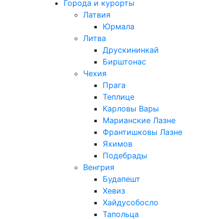
Города и курорты
Латвия
Юрмала
Литва
Друскининкай
Бирштонас
Чехия
Прага
Теплице
Карловы Вары
Марианские Лазне
Франтишковы Лазне
Яхимов
Подебрады
Венгрия
Будапешт
Хевиз
Хайдусобосло
Тапольца